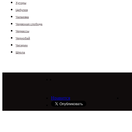
Хуторы
Цибулев
Чапаевка
Червоная слобода
Черкассы
Чернобай
Чигирин
Шпола
Нравится