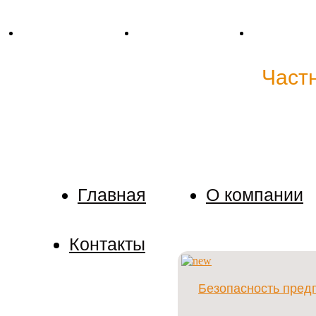
Тел. +38 (067) 909-76-76
Mail: p.detective@bk.ru
Skype: cp.dete
Детективное агентство "
Част
Мы держим в тайне любую информацию о наших к
поручить расследование.
Главная
О компании
Контакты
Безопасность пред