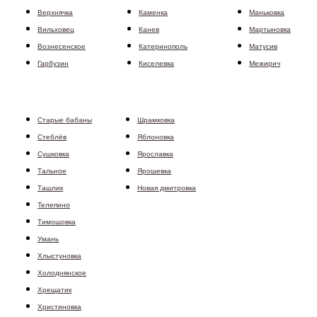
Верхнячка
Каменка
Маньковка
Вильховец
Канев
Мартыновка
Вознесенское
Катеринополь
Матусив
Гарбузин
Киселевка
Межирич
Старые бабаны
Шрамковка
Стеблёв
Яблоновка
Сушковка
Ярославка
Тальное
Ярошевка
Ташлик
Новая дмитровка
Телепино
Тимошовка
Умань
Хлыстуновка
Холоднянское
Хрещатик
Христиновка