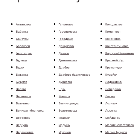
Антиповка
Гельмязов
Колодистое
Бабанка
Геронимовка
Коминтерн
Байбузы
Городище
Кононовка
Балаклея
Дашуковка
Константиновка
Белозорье
Деньги
Корсунь-Шевченков
Будище
Дзензеловка
Красный Кут
Будки
Драбов
Кременчуки
Бужанка
Драбово-барятинское
Кумейки
Бузуков
Дубиевка
Ладыжинка
Валява
Ерки
Лебедевка
Васильков
Жашков
Леськи
Ватутино
Звенигородка
Лозивок
Великая яблоновка
Золотоноша
Лысянка
Вербовец
Иваньки
Майданец
Вергуны
Ирдынь
Малая Севастяновк
Веремиевка
Ирклиев
Малый бузуков