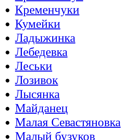
Кременчуки
Кумейки
Ладыжинка
Лебедевка
Леськи
Лозивок
Лысянка
Майданец
Малая Севастяновка
Малый бузуков