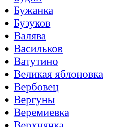
Бужанка
Бузуков
Валява
Васильков
Ватутино
Великая яблоновка
Вербовец
Вергуны
Веремиевка
Верхнячка