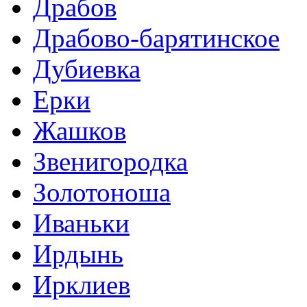
Драбов
Драбово-барятинское
Дубиевка
Ерки
Жашков
Звенигородка
Золотоноша
Иваньки
Ирдынь
Ирклиев