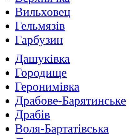
Вильховец
Гельмязів
Гарбузин
Дашуківка
Городище
Геронимівка
Драбове-Барятинське
Драбів
Воля-Бартатівська