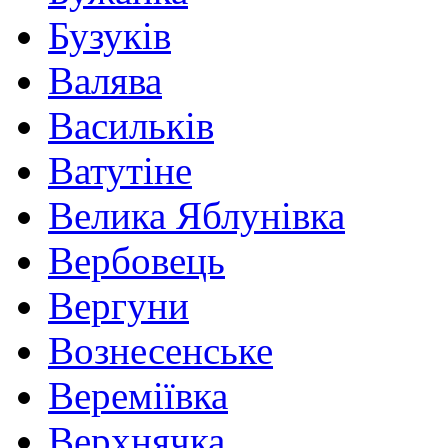
Бузуків
Валява
Василькiв
Ватутіне
Велика Яблунівка
Вербовець
Вергуни
Вознесенське
Вереміївка
Верхнячка