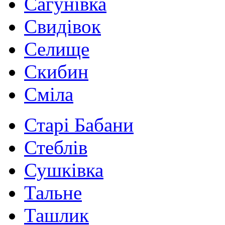
Сагунівка
Свидівок
Селище
Скибин
Сміла
Старі Бабани
Стеблів
Сушківка
Тальне
Ташлик