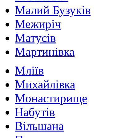
Малий Бузуків
Межиріч
Матусів
Мартинівка
Мліїв
Михайлівка
Монастирище
Набутів
Вільшана