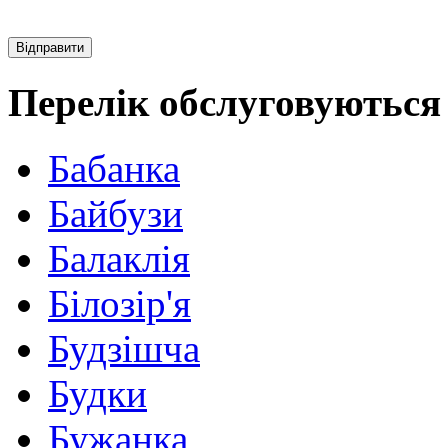
Перелік обслуговуються 
Бабанка
Байбузи
Балаклія
Білозір'я
Будзішча
Будки
Бужанка