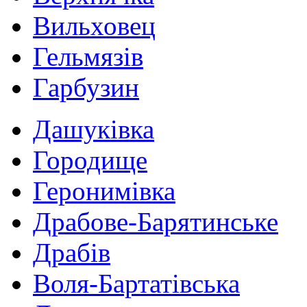
Вильховец
Гельмязів
Гарбузин
Дашуківка
Городище
Геронимівка
Драбове-Барятинське
Драбів
Воля-Бартатівська