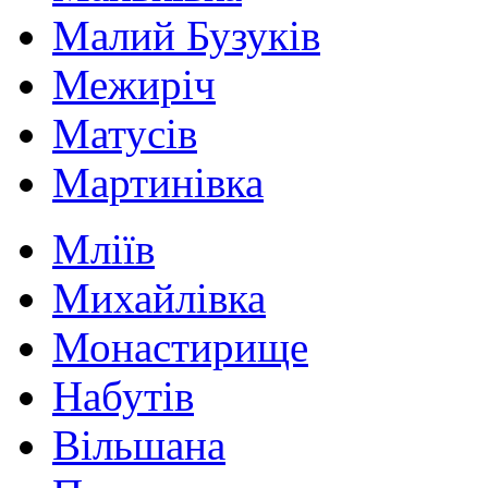
Малий Бузуків
Межиріч
Матусів
Мартинівка
Мліїв
Михайлівка
Монастирище
Набутів
Вільшана