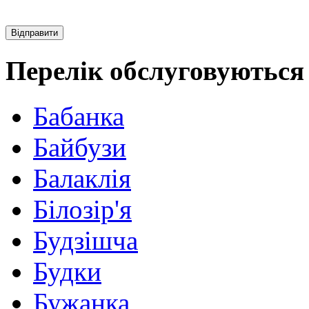
Перелік обслуговуються 
Бабанка
Байбузи
Балаклія
Білозір'я
Будзішча
Будки
Бужанка