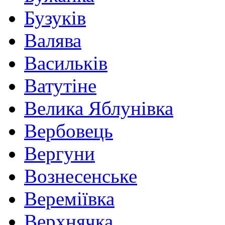
Бузуків
Валява
Василькiв
Ватутіне
Велика Яблунівка
Вербовець
Вергуни
Вознесенське
Вереміївка
Верхнячка