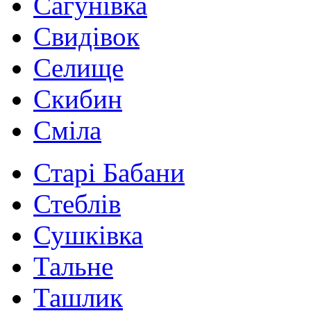
Сагунівка
Свидівок
Селище
Скибин
Сміла
Старі Бабани
Стеблів
Сушківка
Тальне
Ташлик