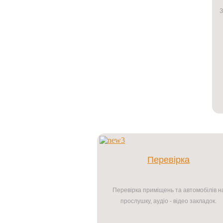
З
Перевірка
Перевірка приміщень та автомобілів н
прослушку, аудіо - відео закладок.