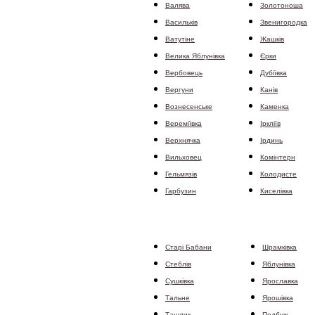
Валява
Золотоноша
Василькiв
Звенигородка
Ватутіне
Жашків
Велика Яблунівка
Єрки
Вербовець
Дубіївка
Вергуни
Канів
Вознесенське
Каменка
Вереміївка
Іркліїв
Верхнячка
Ірдинь
Вильховец
Комінтерн
Гельмязів
Колодисте
Гарбузин
Киселівка
Старі Бабани
Шрамківка
Стеблів
Яблунівка
Сушківка
Ярославка
Тальне
Ярошівка
Ташлик
Подбуж