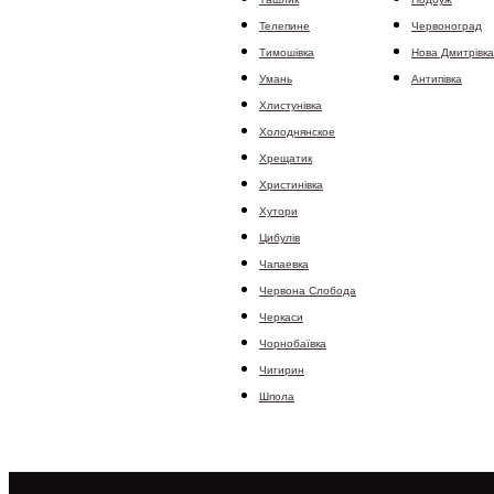
Телепине
Червоноград
Тимошівка
Нова Дмитрівка
Умань
Антипівка
Хлистунівка
Холоднянское
Хрещатик
Христинівка
Хутори
Цибулів
Чапаевка
Червона Слобода
Черкаси
Чорнобаївка
Чигирин
Шпола