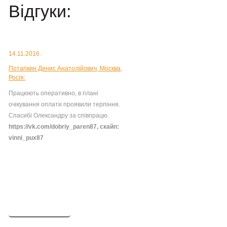
Відгуки:
14.11.2016.
Потапкин Денис Анатолійович, Москва,
Росія:
Працюють оперативно, в плані
очікування оплати проявили терпіння.
Спасибі Олександру за співпрацю.
https://vk.com/dobriy_paren87, скайп:
vinni_pux87
Детальніше