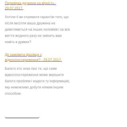
Перевірка дружини на вірність -
29.07.2017.
Хотіли б ви отримати гарантію того, що
після весілля ваша дружина не
дивитиметься на інших чоловіків і за все
життя жодного разу не змінить вам
навіть в думках?
Де замовити фахівця з
відеоспостереження? - 29.07.2017.
Багато хто знає про те, що саме
відеоспостереження може вирішити
багато проблем і надати ту інформацію,
яку неможливо добути ніяким іншим
способом.
Ще новини