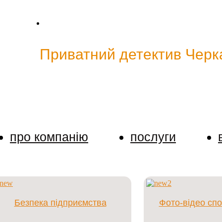
ective@bk.ru
Skype: cp.detective
тство"
Приватний детектив Черк
-яку інформацію про наших клієнтів. Клієнт може зв'
про компанію
послуги
Безпека підприємства
Фото-відео сп