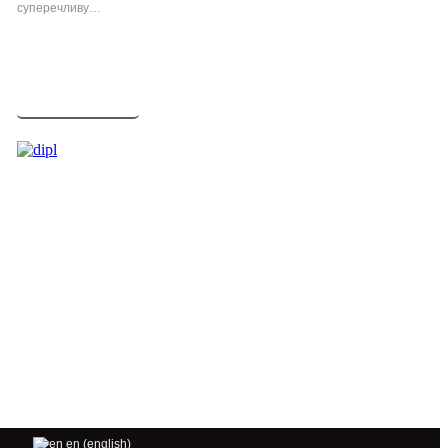
суперечливу…
Детальніше
en (english)