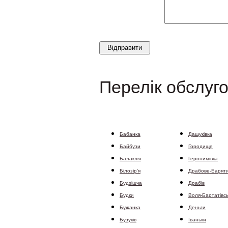
Перелік обслуго
Бабанка
Дашуківка
Байбузи
Городище
Балаклія
Геронимівка
Білозір'я
Драбове-Барят
Будзішча
Драбів
Будки
Воля-Бартатівс
Бужанка
Деньги
Бузуків
Іваньки