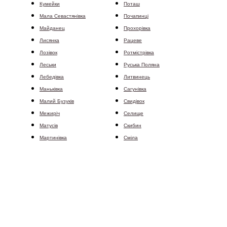
Кумейки
Поташ
Мала Севастянівка
Почапинці
Майданец
Прохорівка
Лисянка
Рацеве
Лозівок
Ротмістрівка
Леськи
Руська Поляна
Лебедівка
Литвинець
Маньківка
Сагунівка
Малий Бузуків
Свидівок
Межиріч
Селище
Матусів
Скибин
Мартинівка
Сміла