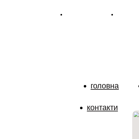
Тел. +38 (067) 909-76-76
Mail: p.det
Детективне аген
Ми тримаємо в таємниці будь
доручити розслідування.
головна
контакти