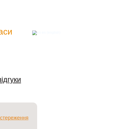
аси
"
en (english)
язатися з нами анонімно і
відгуки
остереження