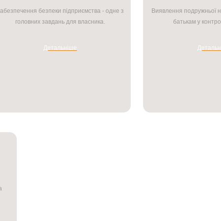
абезпечення безпеки підприємства - одне з
Виявлення подружньої н
головних завдань для власника.
батькам у контрол
Детальніше
Детальн
а