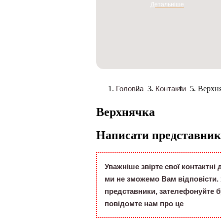
Детальніше
Головна
→
Контакти
→
Верхн
Верхнячка
Написати представника
Уважніше звірте свої контактні
ми не зможемо Вам відповісти. 
представники, зателефонуйте бу
повідомте нам про це