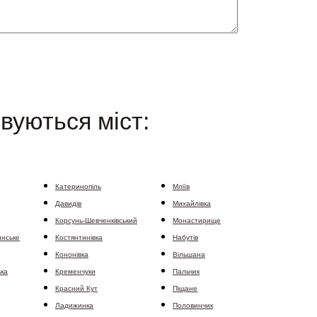
вуються міст:
Катеринопіль
Мліїв
Давидів
Михайлівка
Корсунь-Шевченківський
Монастирище
инське
Костянтинівка
Набутів
Кононівка
Вільшана
ька
Кременчуки
Пальчик
Красний Кут
Піщане
Ладижинка
Половинчик