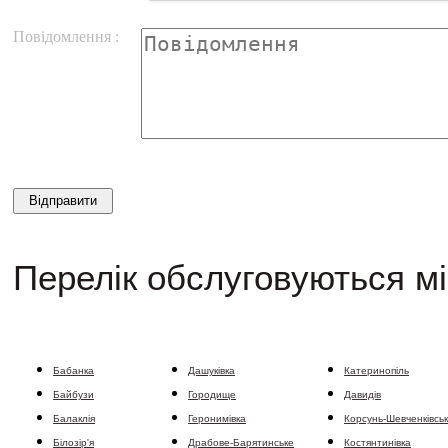
Повідомлення :
Перелік обслуговуються мі
Бабанка
Дашуківка
Катеринопіль
Байбузи
Городище
Давидів
Балаклія
Геронимівка
Корсунь-Шевченківсь
Білозір'я
Драбове-Барятинське
Костянтинівка