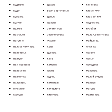
Будзішча
Драбів
Кононівка
Будки
Воля-Бартатівська
Кременчуки
Бужанка
Деньги
Красний Кут
Бузуків
Іваньки
Ладижинка
Валява
Золотоноша
Кумейки
Василькiв
Звенигородка
Мала Севастянівка
Ватутіне
Жашків
Майданец
Велика Яблунівка
Єрки
Лисянка
Вербовець
Дубіївка
Лозівок
Вергуни
Канів
Леськи
Вознесенське
Каменка
Лебедівка
Вереміївка
Іркліїв
Маньківка
Верхнячка
Ірдинь
Малий Бузуків
Вильховец
Комінтерн
Межиріч
Гельмязів
Колодисте
Матусів
Гарбузин
Киселівка
Мартинівка