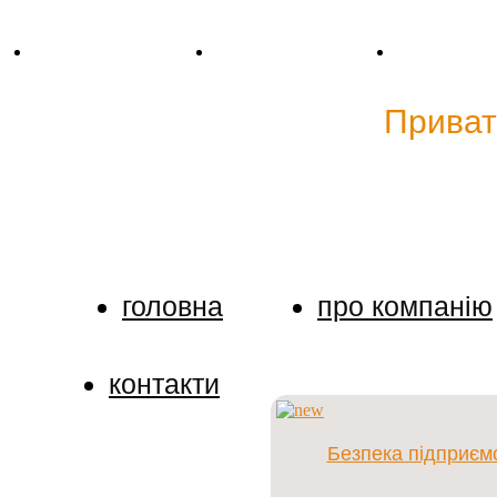
Тел. +38 (067) 909-76-76
Mail: p.detective@bk.ru
Skype: cp.dete
Детективне агентство"
Приват
Ми тримаємо в таємниці будь-яку інформацію про н
доручити розслідування.
головна
про компанію
контакти
Безпека підприєм