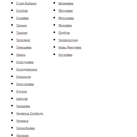
Старі Бабани
Шрамківка
Стеблів
Яблунівка
Сушківка
Ярославка
Тальне
Ярошівка
Ташлик
Подбуж
Телепине
Червоноград
Тимошівка
Нова Дмитрівка
Умань
Антипівка
Хлистунівка
Холоднянское
Хрещатик
Христинівка
Хутори
Цибулів
Чапаевка
Червона Слобода
Черкаси
Чорнобаївка
Чигирин