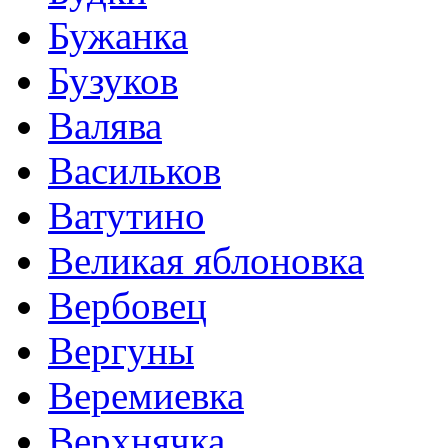
Бужанка
Бузуков
Валява
Васильков
Ватутино
Великая яблоновка
Вербовец
Вергуны
Веремиевка
Верхнячка