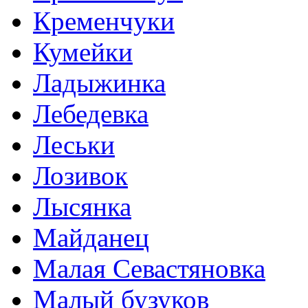
Кременчуки
Кумейки
Ладыжинка
Лебедевка
Леськи
Лозивок
Лысянка
Майданец
Малая Севастяновка
Малый бузуков