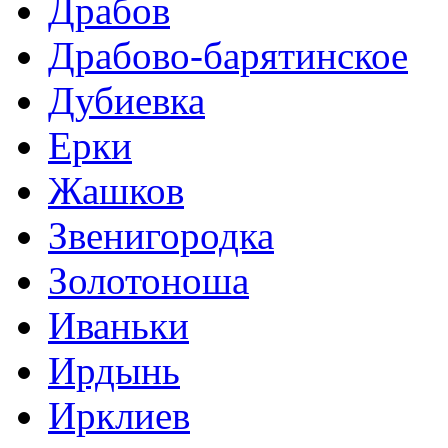
Драбов
Драбово-барятинское
Дубиевка
Ерки
Жашков
Звенигородка
Золотоноша
Иваньки
Ирдынь
Ирклиев