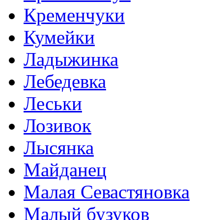
Кременчуки
Кумейки
Ладыжинка
Лебедевка
Леськи
Лозивок
Лысянка
Майданец
Малая Севастяновка
Малый бузуков