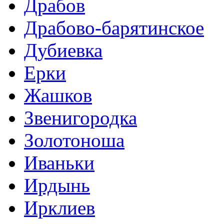
Драбов
Драбово-барятинское
Дубиевка
Ерки
Жашков
Звенигородка
Золотоноша
Иваньки
Ирдынь
Ирклиев