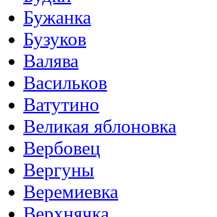
Бужанка
Бузуков
Валява
Васильков
Ватутино
Великая яблоновка
Вербовец
Вергуны
Веремиевка
Верхнячка