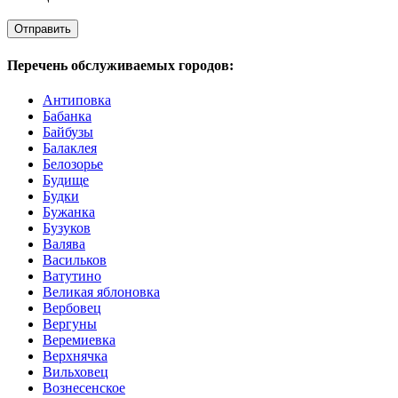
Перечень обслуживаемых городов:
Антиповка
Бабанка
Байбузы
Балаклея
Белозорье
Будище
Будки
Бужанка
Бузуков
Валява
Васильков
Ватутино
Великая яблоновка
Вербовец
Вергуны
Веремиевка
Верхнячка
Вильховец
Вознесенское