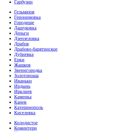
Гарбузин
Гельмязов
Геронимовка
Городище
Дашуковка
Деньги
Дзензеловка
Драбов
Драбово-барятинское
Дубиевка
Ерки
Жашков
Звенигородка
Золотоноша
Иваньки
Ирдынь
Ирклиев
Каменка
Канев
Катеринополь
Киселевка
Колодистое
Коминтерн