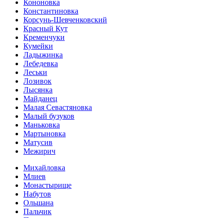
Кононовка
Константиновка
Корсунь-Шевченковский
Красный Кут
Кременчуки
Кумейки
Ладыжинка
Лебедевка
Леськи
Лозивок
Лысянка
Майданец
Малая Севастяновка
Малый бузуков
Маньковка
Мартыновка
Матусив
Межирич
Михайловка
Млиев
Монастырище
Набутов
Ольшана
Пальчик