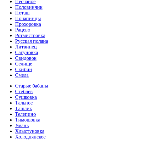
Песчаное
Половинчик
Поташ
Почапинцы
Прохоровка
Рацево
Ротмистровка
Русская поляна
Литвинец
Сагуновка
Свидовок
Селище
Скибин
Смела
Старые бабаны
Стеблёв
Сушковка
Тальное
Ташлик
Телепино
Тимошовка
Умань
Хлыстуновка
Холоднянское