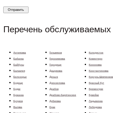
Перечень обслуживаемых 
Антиповка
Гельмязов
Колодистое
Бабанка
Геронимовка
Коминтерн
Байбузы
Городище
Кононовка
Балаклея
Дашуковка
Константиновка
Белозорье
Деньги
Корсунь-Шевченков
Будище
Дзензеловка
Красный Кут
Будки
Драбов
Кременчуки
Бужанка
Драбово-барятинское
Кумейки
Бузуков
Дубиевка
Ладыжинка
Валява
Ерки
Лебедевка