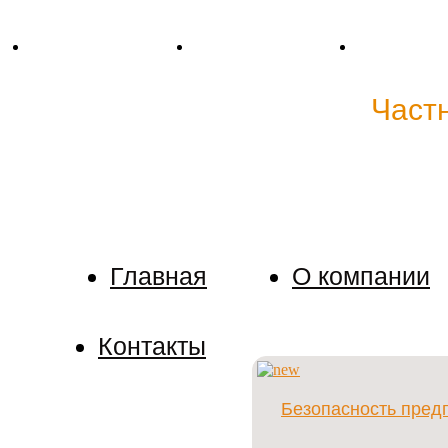
Тел. +38 (067) 909-76-76
Mail: p.detective@bk.ru
Skype: cp.dete
Детективное агентство "
Част
Мы держим в тайне любую информацию о наших к
поручить расследование.
Главная
О компании
Контакты
Безопасность пред