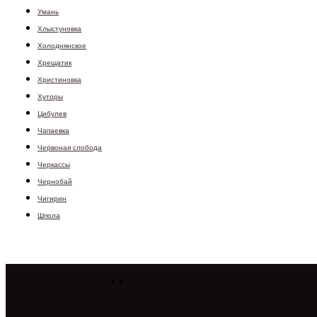
Умань
Хлыстуновка
Холоднянское
Хрещатик
Христиновка
Хуторы
Цибулев
Чапаевка
Червоная слобода
Черкассы
Чернобай
Чигирин
Шпола