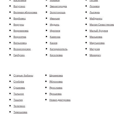
Васильков
Жашков
Леськи
Ватутино
Звенигородка
Лозивок
Великая яблоновка
Золотоноша
Лысянка
Вербовец
Иваньки
Майданец
Вергуны
Ирдынь
Малая Севастяновк
Веремиевка
Ирклиев
Малый бузуков
Верхнячка
Каменка
Маньковка
Вильховец
Канев
Мартыновка
Вознесенское
Катеринополь
Матусив
Гарбузин
Киселевка
Межирич
Старые бабаны
Шрамковка
Стеблёв
Яблоновка
Сушковка
Ярославка
Тальное
Ярошевка
Ташлик
Новая дмитровка
Телепино
Тимошовка