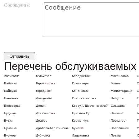
Сообщение:
Перечень обслуживаемых 
Антиповка
Гельмязов
Колодистое
Михайловка
С
Бабанка
Геронимовка
Коминтерн
Млиев
С
Байбузы
Городище
Кононовка
Монастырище
С
Балаклея
Дашуковка
Константиновка
Набутов
Т
Белозорье
Деньги
Корсунь-Шевченковский
Ольшана
Т
Будище
Дзензеловка
Красный Кут
Пальчик
Т
Будки
Драбов
Кременчуки
Песчаное
Т
Бужанка
Драбово-барятинское
Кумейки
Половинчик
У
Бузуков
Дубиевка
Ладыжинка
Поташ
Х