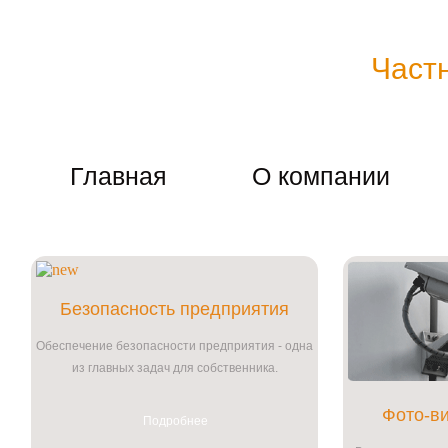
Тел. +38 (067) 909-76-76
Mail: p.detective@bk.ru
Skype: cp.dete
Детективное агентство "
Част
Мы держим в тайне любую информацию о наших к
поручить расследование.
Главная
О компании
Безопасность предприятия
Обеспечение безопасности предприятия - одна
из главных задач для собственника.
Фото-в
Подробнее