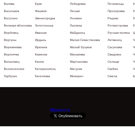
Валява
Ерки
Лебедевка
Почапинцы
Х
Васильков
Жашков
Леськи
Прохоровка
Х
Ватутино
Звенигородка
Лозивок
Рацево
Х
Великая яблоновка
Золотоноша
Лысянка
Ротмистровка
Х
Вербовец
Иваньки
Майданец
Русская поляна
Ц
Вергуны
Ирдынь
Малая Севастяновка
Литвинец
Ч
Веремиевка
Ирклиев
Малый бузуков
Сагуновка
Ч
Верхнячка
Каменка
Маньковка
Свидовок
Ч
Вильховец
Канев
Мартыновка
Селище
Ч
Вознесенское
Катеринополь
Матусив
Скибин
Ч
Гарбузин
Киселевка
Межирич
Смела
Ш
Нравится