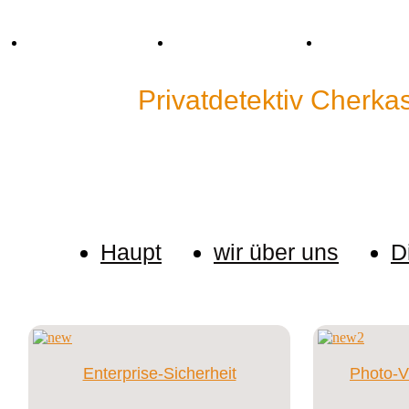
Tel. +38 (067) 909-76-76
Mail: p.detective@bk.ru
Skype: cp.detec
Detektei"
Privatdetektiv Cherka
Wir halten keine Informationen über unsere Kunden
eine Untersuchung ein.
Haupt
wir über uns
D
Enterprise-Sicherheit
Photo-