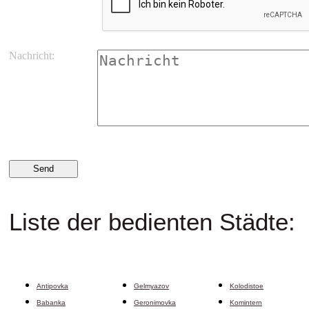
Nachricht:
Liste der bedienten Städte:
Antipovka
Gelmyazov
Kolodistoe
Babanka
Geronimovka
Komintern