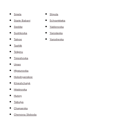
Smela
Shpola
Starie Babani
Schramkiwka
Stebliw
Yablonovka
Sushkovka
Yaroslavka
Talnoe
Yaroshevka
Tashlik
Telipinu
Timoshovka
Uman
Hlystunovka
Holodnyanskoe
Khreshchatyk
Hristinovka
Hutory
Tsibulya
Chapaevka
Chervona Sloboda