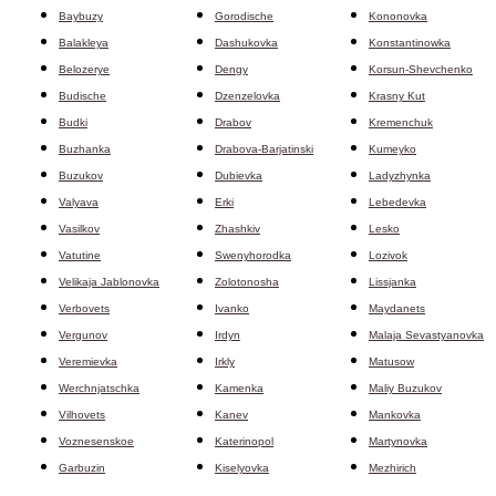
Baybuzy
Gorodische
Kononovka
Balakleya
Dashukovka
Konstantinowka
Belozerye
Dengy
Korsun-Shevchenko
Budische
Dzenzelovka
Krasny Kut
Budki
Drabov
Kremenchuk
Buzhanka
Drabova-Barjatinski
Kumeyko
Buzukov
Dubievka
Ladyzhynka
Valyava
Erki
Lebedevka
Vasilkov
Zhashkiv
Lesko
Vatutine
Swenyhorodka
Lozivok
Velikaja Jablonovka
Zolotonosha
Lissjanka
Verbovets
Ivanko
Maydanets
Vergunov
Irdyn
Malaja Sevastyanovka
Veremievka
Irkly
Matusow
Werchnjatschka
Kamenka
Maliy Buzukov
Vilhovets
Kanev
Mankovka
Voznesenskoe
Katerinopol
Martynovka
Garbuzin
Kiselyovka
Mezhirich