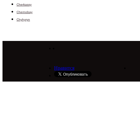
Cherkassy
Chernobay
Chyhyryn
Нравится