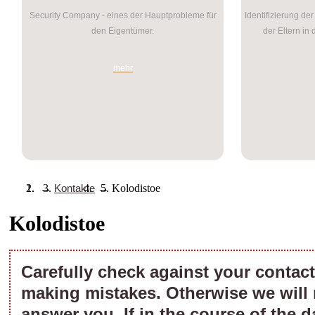
Security Company - eines der Hauptprobleme für
Identifizierung de
den Eigentümer.
der Eltern in
mehr
→
Kontakte
→
Kolodistoe
Kolodistoe
Carefully check against your contact 
making mistakes. Otherwise we will 
answer you. If in the course of the d