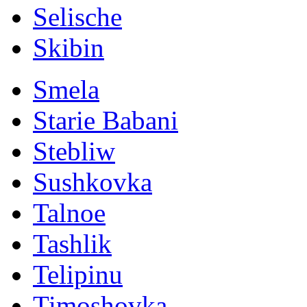
Selische
Skibin
Smela
Starie Babani
Stebliw
Sushkovka
Talnoe
Tashlik
Telipinu
Timoshovka