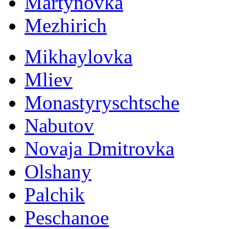
Martynovka
Mezhirich
Mikhaylovka
Mliev
Monastyryschtsche
Nabutov
Novaja Dmitrovka
Olshany
Palchik
Peschanoe