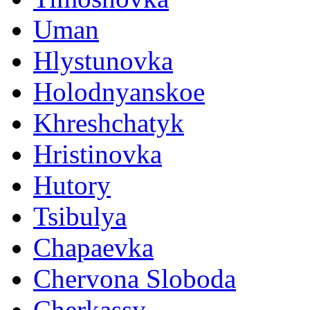
Uman
Hlystunovka
Holodnyanskoe
Khreshchatyk
Hristinovka
Hutory
Tsibulya
Chapaevka
Chervona Sloboda
Cherkassy