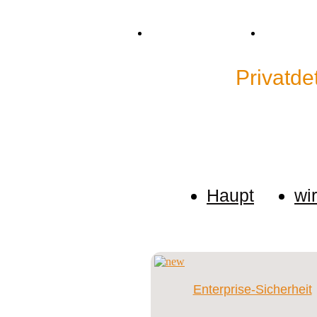
Tel. +38 (067) 909-76-76
Mail: p.dete
Detektei"
Privatde
Wir halten keine Informatio
eine Untersuchung ein.
Haupt
wi
Enterprise-Sicherheit