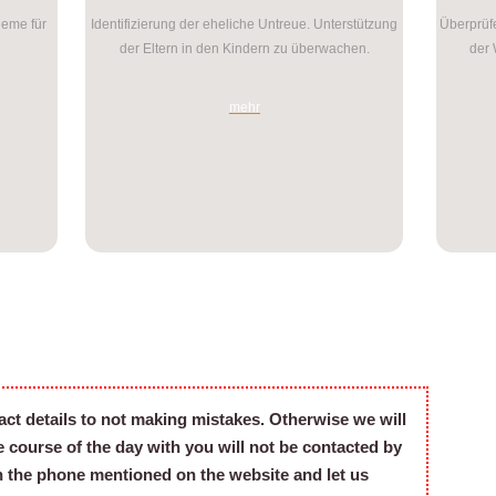
leme für
Identifizierung der eheliche Untreue. Unterstützung
Überprüfe
der Eltern in den Kindern zu überwachen.
der 
mehr
act details to not making mistakes. Otherwise we will
he course of the day with you will not be contacted by
on the phone mentioned on the website and let us