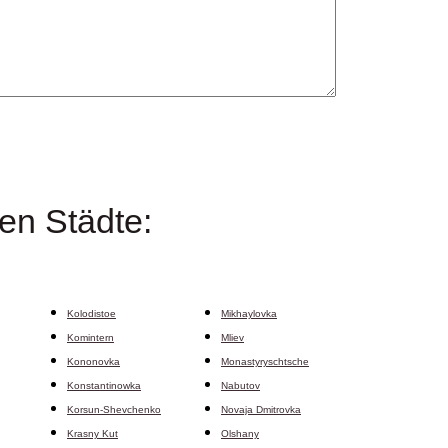
ten Städte:
Kolodistoe
Mikhaylovka
Komintern
Mliev
Kononovka
Monastyryschtsche
Konstantinowka
Nabutov
Korsun-Shevchenko
Novaja Dmitrovka
Krasny Kut
Olshany