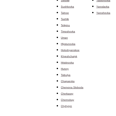
Stebliw
Yablonovka
Sushkovka
Yaroslavka
Talnoe
Yaroshevka
Tashlik
Telipinu
Timoshovka
Uman
Hlystunovka
Holodnyanskoe
Khreshchatyk
Hristinovka
Hutory
Tsibulya
Chapaevka
Chervona Sloboda
Cherkassy
Chernobay
Chyhyryn