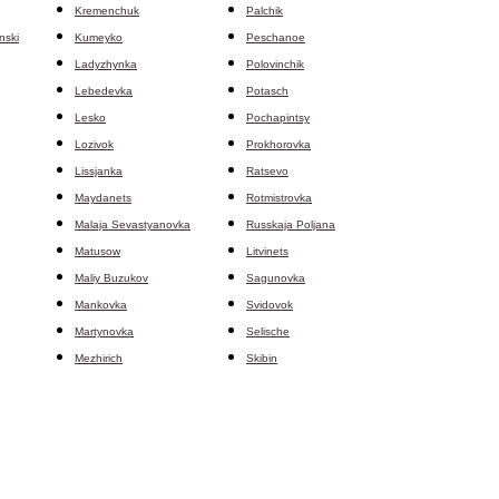
Kremenchuk
Palchik
nski
Kumeyko
Peschanoe
Ladyzhynka
Polovinchik
Lebedevka
Potasch
Lesko
Pochapintsy
Lozivok
Prokhorovka
Lissjanka
Ratsevo
Maydanets
Rotmistrovka
Malaja Sevastyanovka
Russkaja Poljana
Matusow
Litvinets
Maliy Buzukov
Sagunovka
Mankovka
Svidovok
Martynovka
Selische
Mezhirich
Skibin