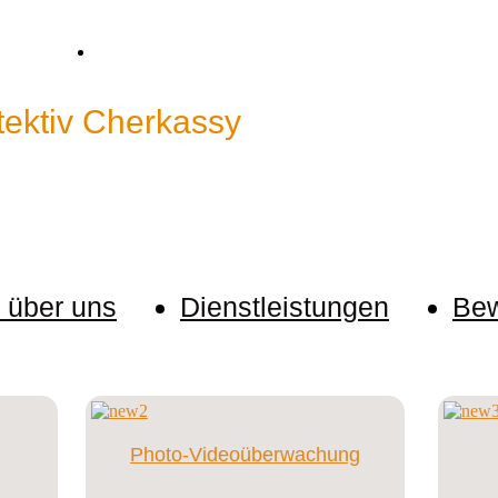
ctive@bk.ru
Skype: cp.detective
tektiv Cherkassy
"
nen über unsere Kunden geheim. Der Kunde kann uns ano
r über uns
Dienstleistungen
Bew
Photo-Videoüberwachung