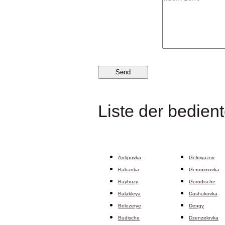
Liste der bedien
Antipovka
Gelmyazov
Babanka
Geronimovka
Baybuzy
Gorodische
Balakleya
Dashukovka
Belozerye
Dengy
Budische
Dzenzelovka