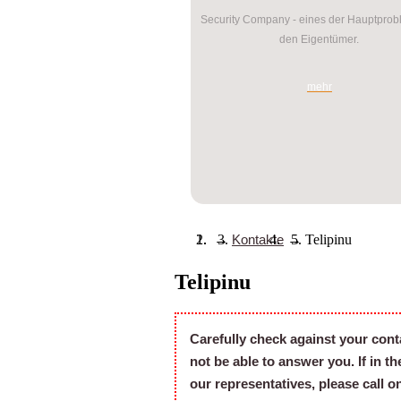
Security Company - eines der Hauptprob
den Eigentümer.
mehr
→
Kontakte
→
Telipinu
Telipinu
Carefully check against your cont
not be able to answer you. If in t
our representatives, please call 