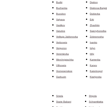
Budki
Drabov
Buzhanka
Drabova-Barjati
Buzukov
Dubievka
Valyava
Erki
Vasilkov
Zhashkiv
Vatutine
Swenyhorodka
Velikaja Jablonovka
Zolotonosha
Verbovets
Ivanko
Vergunov
Irdyn
Veremievka
Irkly
Werchnjatschka
Kamenka
Vilhovets
Kanev
Voznesenskoe
Katerinopol
Garbuzin
Kiselyovka
Smela
Shpola
Starie Babani
Schramkiwka