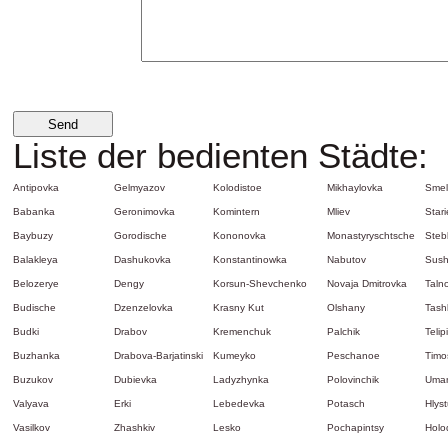
Liste der bedienten Städte:
Antipovka
Gelmyazov
Kolodistoe
Mikhaylovka
Sme
Babanka
Geronimovka
Komintern
Mliev
Star
Baybuzy
Gorodische
Kononovka
Monastyryschtsche
Steb
Balakleya
Dashukovka
Konstantinowka
Nabutov
Sush
Belozerye
Dengy
Korsun-Shevchenko
Novaja Dmitrovka
Taln
Budische
Dzenzelovka
Krasny Kut
Olshany
Tashl
Budki
Drabov
Kremenchuk
Palchik
Telip
Buzhanka
Drabova-Barjatinski
Kumeyko
Peschanoe
Timo
Buzukov
Dubievka
Ladyzhynka
Polovinchik
Uma
Valyava
Erki
Lebedevka
Potasch
Hlys
Vasilkov
Zhashkiv
Lesko
Pochapintsy
Holo