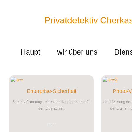
Tel. +38 (067) 909-76-76
Mail: p.detective@bk.ru
Skype: cp.detec
Detektei"
Privatdetektiv Cherka
Wir halten keine Informationen über unsere Kunden
eine Untersuchung ein.
Haupt
wir über uns
Diens
Enterprise-Sicherheit
Photo-
Security Company - eines der Hauptprobleme für
Identifizierung de
den Eigentümer.
der Eltern in
mehr