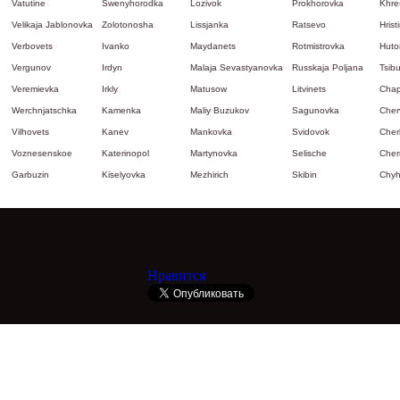
Vatutine
Swenyhorodka
Lozivok
Prokhorovka
Khre
Velikaja Jablonovka
Zolotonosha
Lissjanka
Ratsevo
Hrist
Verbovets
Ivanko
Maydanets
Rotmistrovka
Huto
Vergunov
Irdyn
Malaja Sevastyanovka
Russkaja Poljana
Tsib
Veremievka
Irkly
Matusow
Litvinets
Cha
Werchnjatschka
Kamenka
Maliy Buzukov
Sagunovka
Cher
Vilhovets
Kanev
Mankovka
Svidovok
Cher
Voznesenskoe
Katerinopol
Martynovka
Selische
Cher
Garbuzin
Kiselyovka
Mezhirich
Skibin
Chyh
Нравится