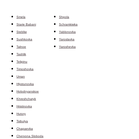
Smela
Shpola
Starie Babani
Schramkiwka
Stebliw
Yablonovka
Sushkovka
Yaroslavka
Talnoe
Yaroshevka
Tashlik
Telipinu
Timoshovka
Uman
Hlystunovka
Holodnyanskoe
Khreshchatyk
Hristinovka
Hutory
Tsibulya
Chapaevka
Chervona Sloboda