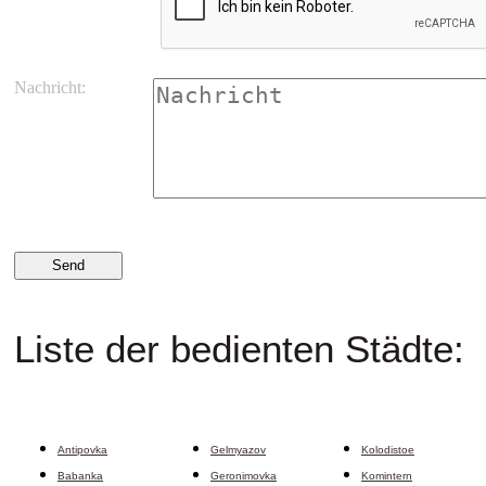
Nachricht:
Liste der bedienten Städte:
Antipovka
Gelmyazov
Kolodistoe
Babanka
Geronimovka
Komintern