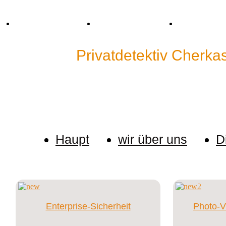
Tel. +38 (067) 909-76-76
Mail: p.detective@bk.ru
Skype: cp.detec
Detektei"
Privatdetektiv Cherka
Wir halten keine Informationen über unsere Kunden
eine Untersuchung ein.
Haupt
wir über uns
D
Enterprise-Sicherheit
Photo-