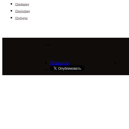
Cherkassy
Chernobay
Chyhyryn
Нравится