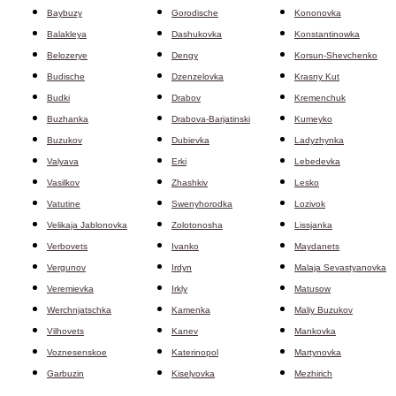
Baybuzy
Gorodische
Kononovka
Balakleya
Dashukovka
Konstantinowka
Belozerye
Dengy
Korsun-Shevchenko
Budische
Dzenzelovka
Krasny Kut
Budki
Drabov
Kremenchuk
Buzhanka
Drabova-Barjatinski
Kumeyko
Buzukov
Dubievka
Ladyzhynka
Valyava
Erki
Lebedevka
Vasilkov
Zhashkiv
Lesko
Vatutine
Swenyhorodka
Lozivok
Velikaja Jablonovka
Zolotonosha
Lissjanka
Verbovets
Ivanko
Maydanets
Vergunov
Irdyn
Malaja Sevastyanovka
Veremievka
Irkly
Matusow
Werchnjatschka
Kamenka
Maliy Buzukov
Vilhovets
Kanev
Mankovka
Voznesenskoe
Katerinopol
Martynovka
Garbuzin
Kiselyovka
Mezhirich