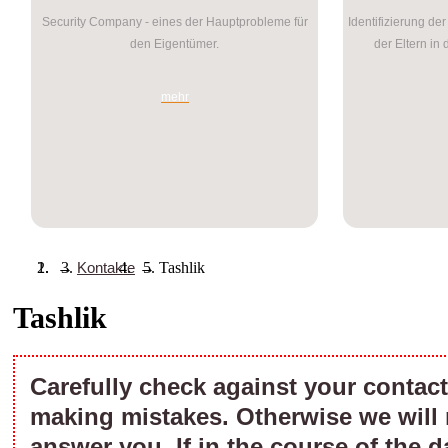
Security Company - eines der Hauptprobleme für
Identifizierung de
den Eigentümer.
der Eltern in
mehr
→
Kontakte
→
Tashlik
Tashlik
Carefully check against your contact 
making mistakes. Otherwise we will 
answer you. If in the course of the d