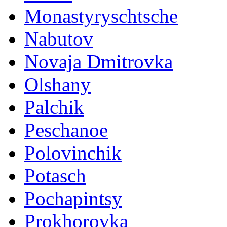
Monastyryschtsche
Nabutov
Novaja Dmitrovka
Olshany
Palchik
Peschanoe
Polovinchik
Potasch
Pochapintsy
Prokhorovka