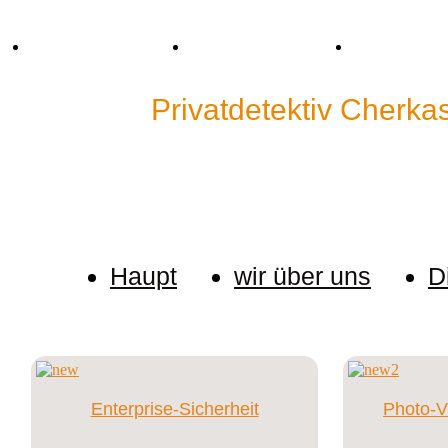
Tel. +38 (067) 909-76-76
Mail: p.detective@bk.ru
Skype: cp.detec
Detektei"
Privatdetektiv Cherka
Wir halten keine Informationen über unsere Kunden
eine Untersuchung ein.
Haupt
wir über uns
D
Enterprise-Sicherheit
Photo-