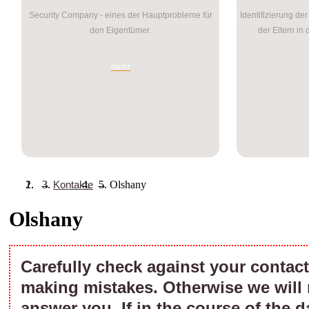
Security Company - eines der Hauptprobleme für
Identifizierung de
den Eigentümer.
der Eltern in
mehr
→
Kontakte
→
Olshany
Olshany
Carefully check against your contact 
making mistakes. Otherwise we will 
answer you. If in the course of the d