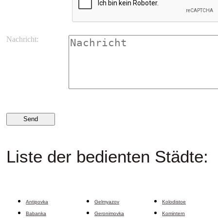
Nachricht:
Liste der bedienten Städte:
Antipovka
Gelmyazov
Kolodistoe
Babanka
Geronimovka
Komintern