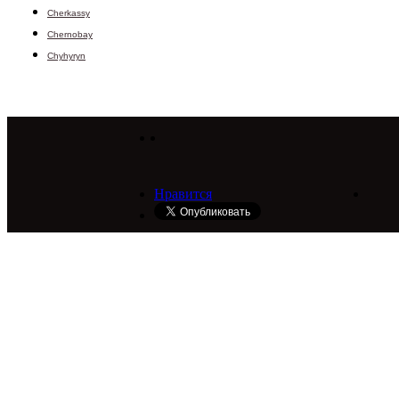
Cherkassy
Chernobay
Chyhyryn
Нравится