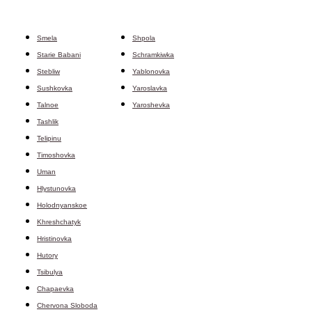
Smela
Shpola
Starie Babani
Schramkiwka
Stebliw
Yablonovka
Sushkovka
Yaroslavka
Talnoe
Yaroshevka
Tashlik
Telipinu
Timoshovka
Uman
Hlystunovka
Holodnyanskoe
Khreshchatyk
Hristinovka
Hutory
Tsibulya
Chapaevka
Chervona Sloboda