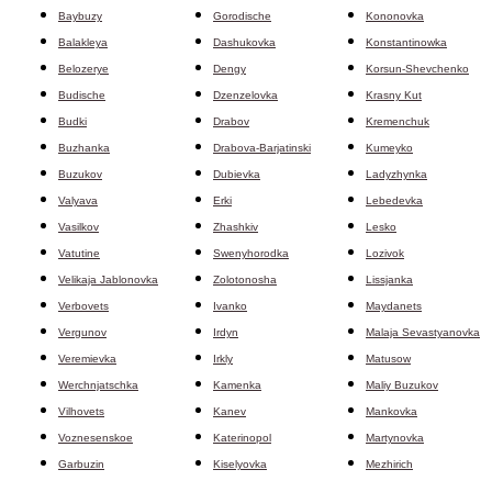
Baybuzy
Gorodische
Kononovka
Balakleya
Dashukovka
Konstantinowka
Belozerye
Dengy
Korsun-Shevchenko
Budische
Dzenzelovka
Krasny Kut
Budki
Drabov
Kremenchuk
Buzhanka
Drabova-Barjatinski
Kumeyko
Buzukov
Dubievka
Ladyzhynka
Valyava
Erki
Lebedevka
Vasilkov
Zhashkiv
Lesko
Vatutine
Swenyhorodka
Lozivok
Velikaja Jablonovka
Zolotonosha
Lissjanka
Verbovets
Ivanko
Maydanets
Vergunov
Irdyn
Malaja Sevastyanovka
Veremievka
Irkly
Matusow
Werchnjatschka
Kamenka
Maliy Buzukov
Vilhovets
Kanev
Mankovka
Voznesenskoe
Katerinopol
Martynovka
Garbuzin
Kiselyovka
Mezhirich